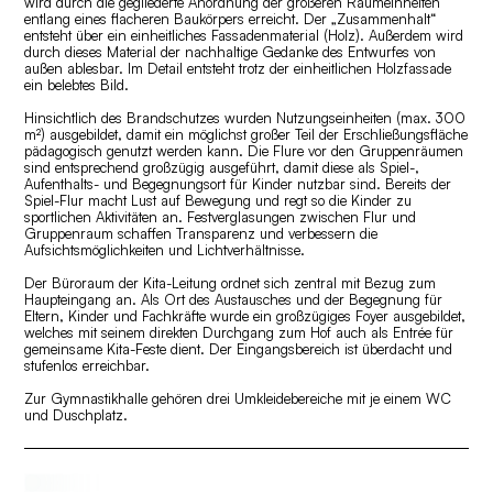
wird durch die gegliederte Anordnung der größeren Raumeinheiten
entlang eines flacheren Baukörpers erreicht. Der „Zusammenhalt“
entsteht über ein einheitliches Fassadenmaterial (Holz). Außerdem wird
durch dieses Material der nachhaltige Gedanke des Entwurfes von
außen ablesbar. Im Detail entsteht trotz der einheitlichen Holzfassade
ein belebtes Bild.
Hinsichtlich des Brandschutzes wurden Nutzungseinheiten (max. 300
m²) ausgebildet, damit ein möglichst großer Teil der Erschließungsfläche
pädagogisch genutzt werden kann. Die Flure vor den Gruppenräumen
sind entsprechend großzügig ausgeführt, damit diese als Spiel-,
Aufenthalts- und Begegnungsort für Kinder nutzbar sind. Bereits der
Spiel-Flur macht Lust auf Bewegung und regt so die Kinder zu
sportlichen Aktivitäten an. Festverglasungen zwischen Flur und
Gruppenraum schaffen Transparenz und verbessern die
Aufsichtsmöglichkeiten und Lichtverhältnisse.
Der Büroraum der Kita-Leitung ordnet sich zentral mit Bezug zum
Haupteingang an. Als Ort des Austausches und der Begegnung für
Eltern, Kinder und Fachkräfte wurde ein großzügiges Foyer ausgebildet,
welches mit seinem direkten Durchgang zum Hof auch als Entrée für
gemeinsame Kita-Feste dient. Der Eingangsbereich ist überdacht und
stufenlos erreichbar.
Zur Gymnastikhalle gehören drei Umkleidebereiche mit je einem WC
und Duschplatz.