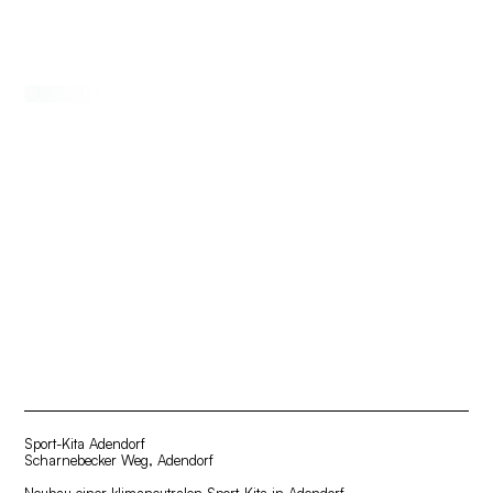
Architektur
Werkliste
Phase 0
Büro
Aktuelles
Publikationen
Suchen
Sport-Kita Adendorf
Scharnebecker Weg, Adendorf