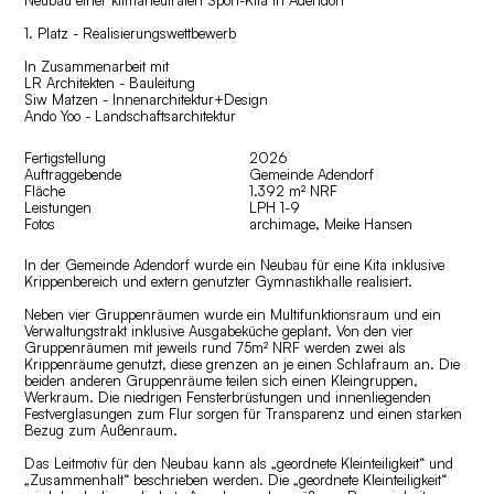
Neubau einer klimaneutralen Sport-Kita in Adendorf
1. Platz - Realisierungswettbewerb
In Zusammenarbeit mit
LR Architekten
- Bauleitung
Siw Matzen
- Innenarchitektur+Design
Ando Yoo
- Landschaftsarchitektur
Fertigstellung
2026
Auftraggebende
Gemeinde Adendorf
Fläche
1.392 m² NRF
Leistungen
LPH 1-9
Fotos
archimage, Meike Hansen
In der Gemeinde Adendorf wurde ein Neubau für eine Kita inklusive
Krippenbereich und extern genutzter Gymnastikhalle realisiert.
Neben vier Gruppenräumen wurde ein Multifunktionsraum und ein
Verwaltungstrakt inklusive Ausgabeküche geplant. Von den vier
Gruppenräumen mit jeweils rund 75m² NRF werden zwei als
Krippenräume genutzt, diese grenzen an je einen Schlafraum an. Die
beiden anderen Gruppenräume teilen sich einen Kleingruppen,
Werkraum. Die niedrigen Fensterbrüstungen und innenliegenden
Festverglasungen zum Flur sorgen für Transparenz und einen starken
Bezug zum Außenraum.
Das Leitmotiv für den Neubau kann als „geordnete Kleinteiligkeit“ und
„Zusammenhalt“ beschrieben werden. Die „geordnete Kleinteiligkeit“