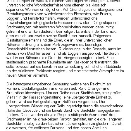
Gebäudetypen entwickelt, die einen vielseitigen Wohnungsmix, sowie
unterschiedliche Wohnbedürfnisse vom offenen bis klassisch
separiertes Wohnen ermöglichen. Auf Grundlage einer übergeordneten
Gestaltungsmatrix von wiederkehrenden Elementen, wie Erkern,
Loggien und Fensterformaten, wurden unterschiedliche,
abwechslungsreich gegliederte Fassaden entwickelt. Die gestapelten
Stadthaustypen mit mehreren Wohneinheiten werden dabei mittig
getrennt und wirken dadurch kleinteiliger. Es entsteht der Eindruck,
dass es sich um zwei einzelne Stadthäuser handelt. Prägendes
Gestaltungselement sind die Erker, die in ihrer unterschiedlichen
Höhenanordnung ein, dem Park zugewandtes, lebendiges
Fassadenbild entstehen lassen. Rücksprünge in der Fassade, auch im
Bereich von Dachterrassen, sind als Loggien ausgebildet. Hierdurch
wird in der Silhouette die Drei- bis Viergeschossigkeit betont. Eine
städtebaulich prägnante Raumkante am Kaskadenpark entsteht, die
selbstbewusst auf die bereits in der Umsetzung befindlichen Gebäude
an der südlichen Parkkante reagiert und eine städtische Atmosphäre im
neuen Quartier vermittelt.
Die heterogene umgebende Bebauung weist einen Reichtum an
Formen, Gestaltungsideen und Farben auf, Rot-, Orange- und
Brauntöne überwiegen. Um der Reihe neuer Stadthäuser, trotz großer
Vielfalt in der Fassadengestaltung, eine übergeordnete Einheit zu
geben, wird die Farbgestaltung in Rottönen vorgesehen. Die
übergeordnete Gliederung der Reihung erfolgt durch die abwechselnde
Höhe der Gebäude und die bereits durch die Baufelder vorgegebenen
Lücken. Dazu werden als „die Regel bestätigende Ausnahme“ drei
Stadthäuser im hellgrau-beigen Farbton gestaltet, um die drei längeren
Baufelder analog zu den baulichen Lücken optisch zu gliedern. Durch
die warmen, freundlichen Farbtöne und den hohen Anteil an