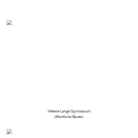
Architektur
Werkliste
Phase 0
Büro
Aktuelles
Publikationen
Suchen
Helene Lange Gymnasium
öffentliche Bauten