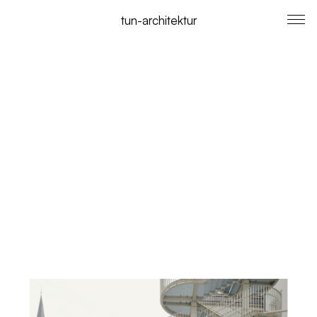
tun-architektur
Architektur
Werkliste
Phase 0
Büro
Aktuelles
Publikationen
Suchen